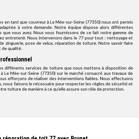
ces en tant que couvreur à Le Mée-sur-Seine (77350) nous ont permis
 adaptée à votre demande. Notre équipe dispose alors différentes
ype que vous avez. Nous vous fournissons de ce fait notre gamme de
lez entretenir. Nous intervenons dans le 77 pour tout : nettoyage et
 zinguerie, pose de velux, réparation de toiture. Notre savoir-faire
 de qualité.
professionnel
r les différents services de toiture que nous mettons à disposition de
r à Le Mée-sur-Seine (77350) sur le marché consacré aux travaux de
 nous efforçons de réaliser des interventions fiables. Nous effectuons
, nous faisons le nécessaire pour respecter les règles de sécurité et
re toiture de manière à ce qu’elle assure son rôle de protection.
a réparation de toit 77 avec Brunet