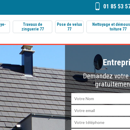
01 85 53 5
aye-
Travaux de
Pose de velux
Nettoyage et démou
zinguerie 77
77
toiture 77
Entrepr
Demandez votre 
gratuitemen