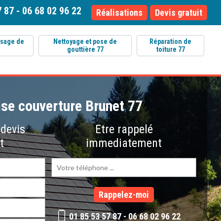
7 87
-
06 68 02 96 22
Réalisations
Devis gratuit
ssage de
Nettoyage et pose de
Réparation de
gouttière 77
toiture 77
ise couverture Brunet 77
devis
Etre rappelé
t
immediatement
01 85 53 57 87
-
06 68 02 96 22