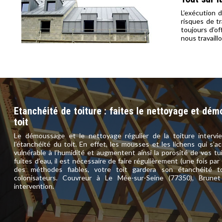
L’exécution d
risques de t
toujours d’of
nous travaill
Etanchéité de toiture : faites le nettoyage et dém
toit
Le démoussage et le nettoyage régulier de la toiture intervi
l’étanchéité du toit. En effet, les mousses et les lichens qui s’a
vulnérable à l’humidité et augmentent ainsi la porosité de vos tuil
fuites d’eau, il est nécessaire de faire régulièrement (une fois p
des méthodes fiables, votre toit gardera son étanchéité t
colonisateurs. Couvreur à Le Mée-sur-Seine (77350), Brune
intervention.