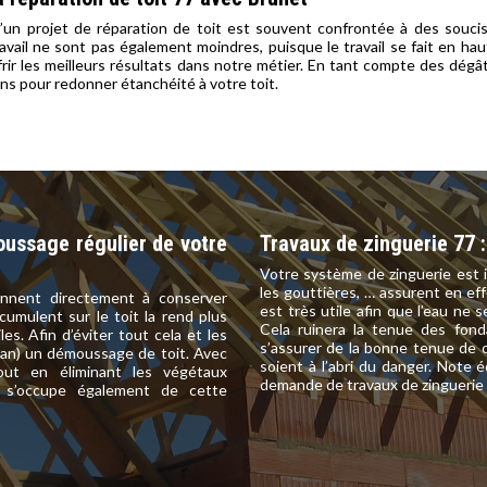
’un projet de réparation de toit est souvent confrontée à des soucis t
ravail ne sont pas également moindres, puisque le travail se fait en 
frir les meilleurs résultats dans notre métier. En tant compte des dégâ
ons pour redonner étanchéité à votre toit.
oussage régulier de votre
Travaux de zinguerie 77 :
Votre système de zinguerie est 
les gouttières, … assurent en eff
ennent directement à conserver
est très utile afin que l’eau ne
ccumulent sur le toit la rend plus
Cela ruinera la tenue des fonda
es. Afin d’éviter tout cela et les
s’assurer de la bonne tenue de 
ar an) un démoussage de toit. Avec
soient à l’abri du danger. Note 
out en éliminant les végétaux
demande de travaux de zinguerie p
t s’occupe également de cette