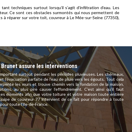
ant techniques surtout lorsqu’il s’agit d’infiltration d’eau. Les
hauteur. Ce sont ces obstacles surmontés qui nous permettent de
ts à réparer sur votre toit, couvreur à Le Mée-sur-Seine (77350),
 Brunet assure les interventions
important surtout pendant les périodes pluvieuses. Les chéneaux,
et l’évacuation parfaite de l’eau de pluie vers les égouts. Tout cela
 serpente les murs et trouve chemin vers la fondation de la maison.
tions, au plus pire causer l’effondrement. C’est ainsi qu’il faut
ces éléments afin que votre toiture et votre maison toute entière
équipe de couvreur 77 intervient de ce fait pour répondre à toute
our toute l’Ile-de-France.