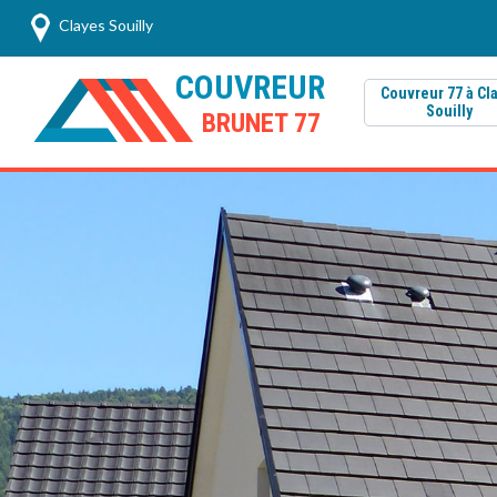
Clayes Souilly
COUVREUR
Couvreur 77 à Cl
Souilly
BRUNET 77